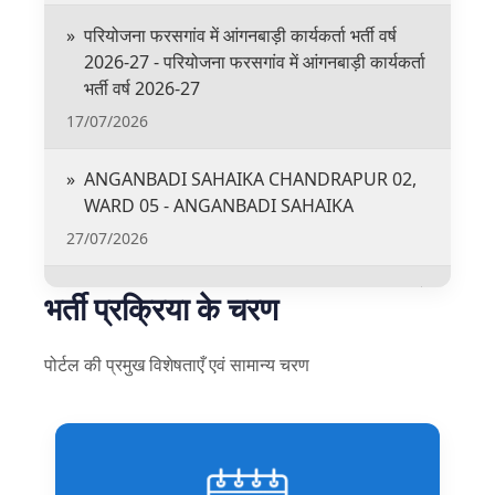
»
परियोजना फरसगांव में आंगनबाड़ी कार्यकर्ता भर्ती वर्ष
2026-27 - परियोजना फरसगांव में आंगनबाड़ी कार्यकर्ता
भर्ती वर्ष 2026-27
17/07/2026
»
ANGANBADI SAHAIKA CHANDRAPUR 02,
WARD 05 - ANGANBADI SAHAIKA
27/07/2026
»
AWH Pachouri 01 - एतद् द्वारा सूचित किया जाता है
भर्ती प्रक्रिया के चरण
कि आंगनबाड़ी पचोरी केंन्द्र 01 के लिए आं.बा. सहायिका
के पद रिक्त होने के कारण नियुक्ति करने हेतु आवेदन
पोर्टल की प्रमुख विशेषताएँ एवं सामान्य चरण
आमंत्रित किया जाता है। इस हेतु दिनांक 27/07/2026
से 13/08/2026 तक ऑनलाईन
लिंकhttps://aww.e-bharti.in मे जाकर अनिवार्य
दस्तावेजों की फाइल डाउनलोड करते हुए आवेदन कर
सकतें है। नियत समय के बाद प्राप्त आवेदन पर किसी