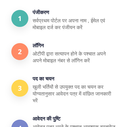
27/07/2026
पंजीकरण
»
आं बा कार्यकर्ता नियुक्ति केंद्र खम्हरिया 2 बेमेतरा -
1
सर्वप्रथम पोर्टल पर अपना नाम , ईमेल एवं
आंगनबाड़ी कार्यकर्ता नियुक्ति आंगनबाड़ी केंद्र खम्हरिया
मोबाइल दर्ज कर पंजीयन करें
क्रमांक 2 सेक्टर चंदनु परियोजना बेमेतरा
27/07/2026
लॉगिन
2
»
आँगन बाड़ी सहायिका नियुक्ति झाल 2 खंड्सरा -
ओटीपी द्वारा सत्यापन होने के पश्चात अपने
आँगनबाड़ी सहायिका नियुक्ति आंगनबाड़ी केंद्र झाल
अपने मोबाइल नंबर से लॉगिन करें
क्रमांक 2 खंड्सरा
27/07/2026
पद का चयन
3
खुली भर्तियों से उपयुक्त पद का चयन कर
»
आगनबाडी सहायिका उलनार - आगनबाडी सहायिका
योग्यतानुसार आवेदन पत्र में वांछित जानकारी
उलनार
भरें
27/07/2026
आवेदन की पुष्टि
»
PALNA AWH NIYUKTI PREMNAGAR
27.07.2026 - premnagar paalna hetu
आवेदन पत्र भरने के पश्चात आवश्यक दस्तावेज़