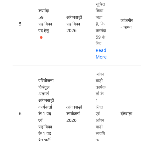
सूचित
करमंदा
किया
59
आंगनवाड़ी
जता
जांजगीर
5
सहायिका
सहायिका
है, कि
- चाम्पा
पद हेतु
2026
करमंदा
59 के
लिए...
Read
More
आंगन
परियोजना
बाड़ी
किरंदुल
कार्यक
अंतगर्त
र्ता के
आंगनबाड़ी
1
कार्यकर्त्ता
आंगनवाड़ी
रिक्त
6
के 1 पद
कार्यकर्ता
एवं
दंतेवाड़ा
एवं
2026
आंगन
सहायिका
बाड़ी
के 1 पद
सहायि
हेतु भर्ती
क...