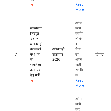
Read
More
आंगन
परियोजना
बाड़ी
किरंदुल
कार्यक
अंतगर्त
र्ता के
आंगनबाड़ी
1
कार्यकर्त्ता
आंगनवाड़ी
रिक्त
7
के 1 पद
सहायिका
एवं
दंतेवाड़ा
एवं
2026
आंगन
सहायिका
बाड़ी
के 1 पद
सहायि
हेतु भर्ती
क...
Read
More
आंगन
बाडी
केंद