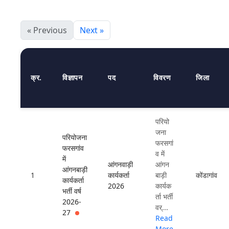
उपयोगकर्ता मैनुअल
« Previous
Next »
संपर्क
क्र.
विज्ञापन
पद
विवरण
जिला
परियो
जना
परियोजना
फरसगां
फरसगांव
व में
में
आंगनवाड़ी
आंगन
आंगनबाड़ी
1
कार्यकर्ता
बाड़ी
कोंडागांव
कार्यकर्ता
2026
कार्यक
भर्ती वर्ष
र्ता भर्ती
2026-
वर्...
27
Read
More