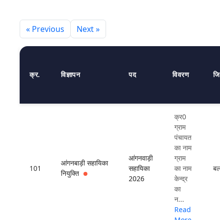
उपयोगकर्ता मैनुअल
« Previous
Next »
संपर्क
क्र.
विज्ञापन
पद
विवरण
जि
क्र0
ग्राम
पंचायत
का नाम
आंगनवाड़ी
ग्राम
आंगनबाड़ी सहायिका
101
सहायिका
का नाम
बल
नियुक्ति
2026
केन्द्र
का
न...
Read
More