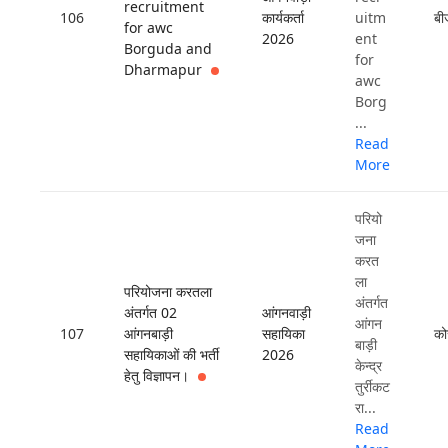
recruitment
106
कार्यकर्ता
uitm
बी
for awc
2026
ent
Borguda and
for
Dharmapur
awc
Borg
...
Read
More
परियो
जना
करत
ला
परियोजना करतला
अंतर्गत
अंतर्गत 02
आंगनवाड़ी
आंगन
107
आंगनबाड़ी
सहायिका
को
बाड़ी
सहायिकाओं की भर्ती
2026
केन्द्र
हेतु विज्ञापन।
तुर्रीकट
रा...
Read