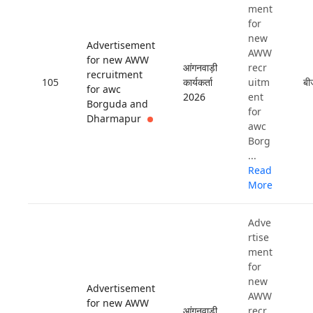
ment
for
new
Advertisement
AWW
for new AWW
आंगनवाड़ी
recr
recruitment
105
कार्यकर्ता
uitm
बी
for awc
2026
ent
Borguda and
for
Dharmapur
awc
Borg
...
Read
More
Adve
rtise
ment
for
new
Advertisement
AWW
for new AWW
आंगनवाड़ी
recr