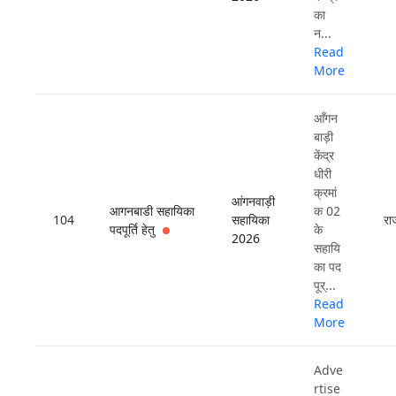
का
न...
Read
More
आँगन
बाड़ी
केंद्र
धीरी
क्रमां
आंगनवाड़ी
आगनबाडी सहायिका
क 02
104
सहायिका
रा
पदपूर्ति हेतु
के
2026
सहायि
का पद
पूर्...
Read
More
Adve
rtise