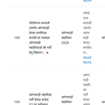
More
परियो
जना
परियोजना बरपाली
बरपाली
अंतर्गत आंगनबाड़ी
अंतर्गत
केन्द्र बस्तीपारा
आंगनवाड़ी
आंगन
108
कनकी एवं भलमड़ा
सहायिका
बाड़ी
को
आंगनबाड़ी
2026
केन्द्र
सहायिकाओं की भर्ती
बस्तीपा
हेतु विज्ञापन।
रा...
Read
More
आंगन
वाड़ी
सहायि
का
आंगनवाड़ी सहायिका
भर्ती
आंगनवाड़ी
भर्ती केन्द्र कचंदा
केन्द्र
109
सहायिका
सक
02 एवं करीभावर
कचंदा